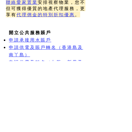
聯絡
愛家置業
安排視察物業，您不
但可獲得優質的地產代理服務，更
享有
代理佣金的特別折扣優惠
。
開立公共服務賬戶
申請承接用水賬戶
申請供電及賬戶轉名（香港島及
南丫島）
申請供電及轉名（九龍、新界及
其他離島）
開立煤氣賬戶
網上物業估價
滙豐銀行
恒生銀行
中國銀行(香港)
渣打銀行