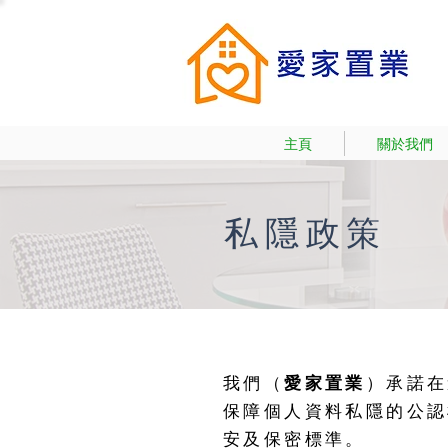
主頁
關於我們
私隱政策
我們（
愛家置業
）承諾在
保障個人資料私隱的公認
安及保密標準。