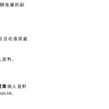
有關收據的副
並且在適當處
人資料。
置業
個人資料
kos.hk
。