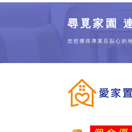
尋覓家園 
您想獲得專業且貼心的