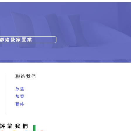
聯 絡 愛 家 置 業
聯絡我們
放盤
加盟
聯絡