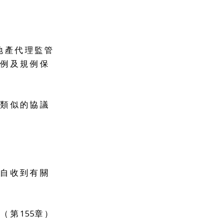
地產代理監管
法例及規例保
或類似的協議
，自收到有關
》（第
155
章）