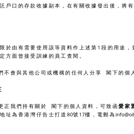
託戶口的存款收據副本，在有關收據發出後，將
限於由有需要使用該等資料作上述第1段的用途，
定方面曾接受訓練的員工查閱。
們不會與其他公司或機構的任何人分享 閣下的個
正
更正我們持有關於 閣下的個人資料，可致函
愛家
地址為香港灣仔告士打道
80
號
17
樓，電郵為
info@oi