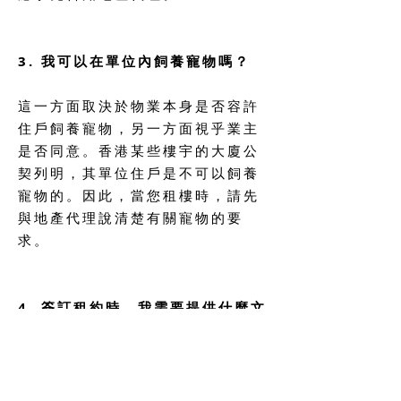
3. 我可以在單位內飼養寵物嗎？
這一方面取決於物業本身是否容許
住戶飼養寵物，另一方面視乎業主
是否同意。香港某些樓宇的大廈公
契列明，其單位住戶是不可以飼養
寵物的。因此，當您租樓時，請先
與地產代理說清楚有關寵物的要
求。
4. 簽訂租約時，我需要提供什麼文
件？
在簽署臨時租約（
provisional tenancy
agreement
）
時，您需要出示您的身