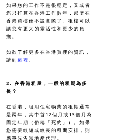
如果您的工作不是很穩定，又或者
您只打算在香港工作數年，那麼在
香港買樓便不設實際了。租樓可以
讓您有更大的靈活性和更少的負
擔。
如欲了解更多在香港買樓的資訊，
請到
這
裡
。
2. 在香港租屋，一般的租期為多
長？
在香港，租用住宅物業的租期通常
是兩年，其中首
1
2個月或
1
3個月為
固定年期（俗稱「死約」）。如果
您需要較短或較長的租期安排，則
應事先告知地產代理。