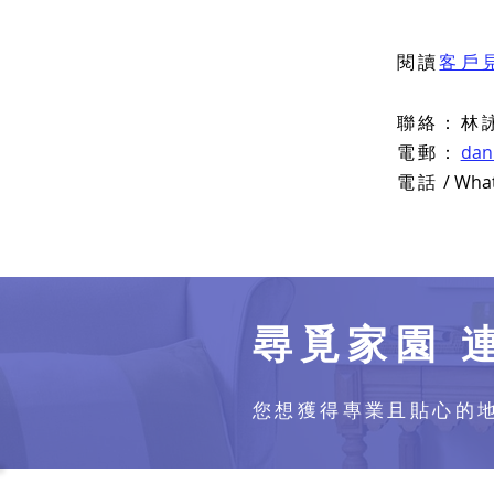
閱讀
客戶
聯絡：林
電郵：
dan
電話
/ Wha
尋覓家園 
您想獲得專業且貼心的