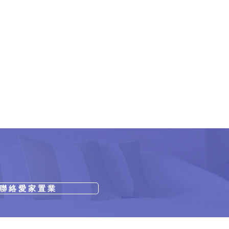
聯 絡 愛 家 置 業