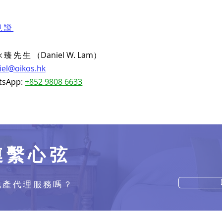
見證
詠臻先生
（Daniel W. Lam）
iel@oikos.hk
tsApp:
+852 9808 6633
連繫心弦
地產代理服務嗎？